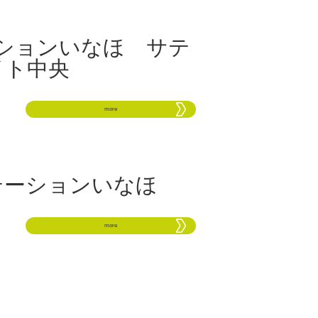
ションいなほ サテ
イト中央
more
テーションいなほ
more