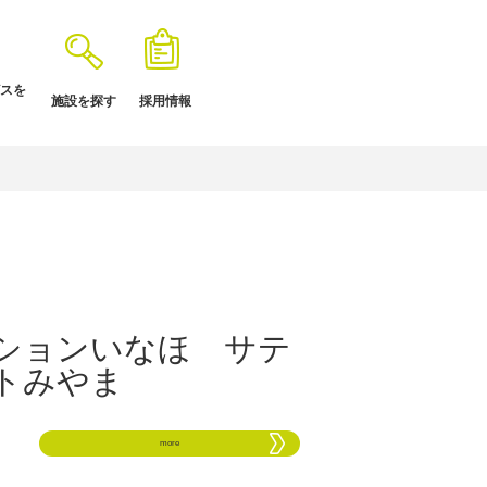
スを
施設を探す
採用情報
ションいなほ サテ
トみやま
more