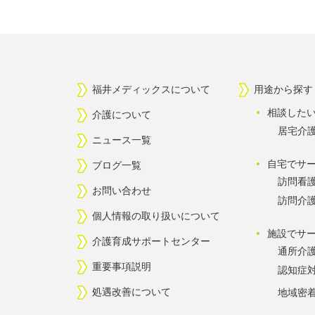
福井メディックスについて
用途から探す
相談した
介護について
居宅介
ニュース一覧
自宅でサ
ブログ一覧
訪問看
お問い合わせ
訪問介
個人情報の取り扱いについて
施設でサ
介護育成サポートセンター
通所介
重要事項説明
認知症
処遇改善について
地域密