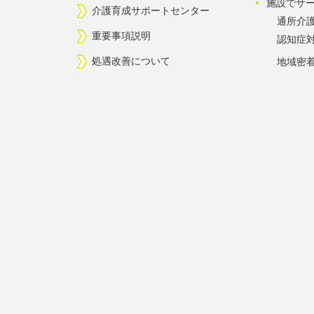
施設でサ
介護育成サポートセンター
通所介
重要事項説明
認知症
処遇改善について
地域密