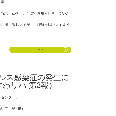
休業
、当ホームページ等にてお知らせさせていた
をお掛け致しますが、ご理解を賜りますよう
more
ルス感染症の発生に
わリハ 第3報）
トセンター」
いて（第3
報）