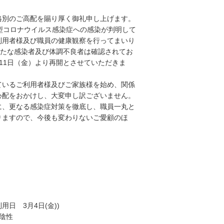
格別のご高配を賜り厚く御礼申し上げます。
型コロナウイルス感染症への感染が判明して
利用者様及び職員の健康観察を行ってまいり
新たな感染者及び体調不良者は確認されてお
月11日（金）より再開
とさせていただきま
ているご利用者様及びご家族様を始め、関係
心配をおかけし、大変申し訳ございません。
に、更なる感染症対策を徹底し、職員一丸と
りますので、今後も変わりないご愛顧のほ
用日 3月4日(金))
陰性