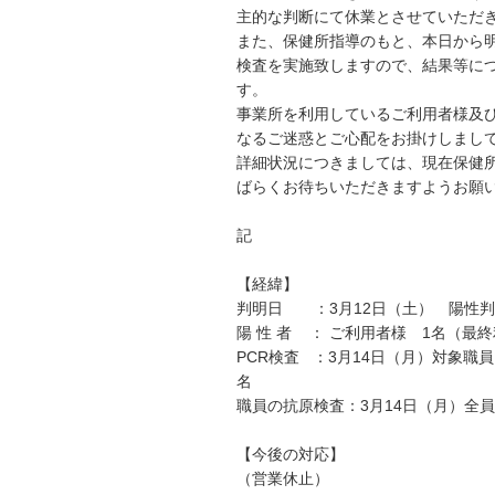
主的な判断にて休業とさせていただ
また、保健所指導のもと、本日から明
検査を実施致しますので、結果等に
す。
事業所を利用しているご利用者様及
なるご迷惑とご心配をお掛けしまし
詳細状況につきましては、現在保健
ばらくお待ちいただきますようお願
記
【経緯】
判明日 ：3月12日（土） 陽性
陽 性 者 ： ご利用者様 1名（最終利
PCR検査 ：3月14日（月）対象職
名
職員の抗原検査：3月14日（月）全
【今後の対応】
（営業休止）