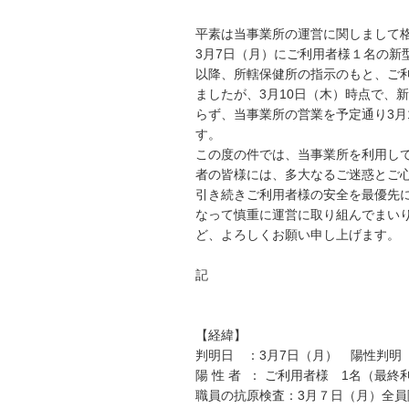
平素は当事業所の運営に関しまして
3月7日（月）にご利用者様１名の新
以降、所轄保健所の指示のもと、ご
ましたが、3月10日（木）時点で、
らず、当事業所の営業を予定通り
3
す。
この度の件では、当事業所を利用し
者の皆様には、多大なるご迷惑とご
引き続きご利用者様の安全を最優先
なって慎重に運営に取り組んでまい
ど、よろしくお願い申し上げます。
記
【経緯】
判明日 ：3月7日（月） 陽性判明
陽 性 者 ： ご利用者様 1名（最終利
職員の抗原検査：3月７日（月）全員