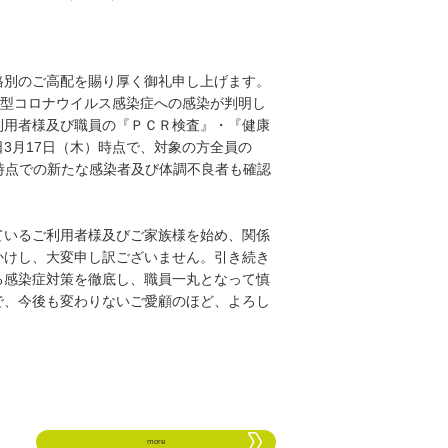
格別のご高配を賜り厚く御礼申し上げます。
新型コロナウイルス感染症への感染が判明し
利用者様及び職員の『ＰＣＲ検査』・『健康
3月17日（木）時点で、対象の方全員の
時点での新たな感染者及び体調不良者も確認
ているご利用者様及びご家族様を始め、関係
かけし、大変申し訳ございません。引き続き
る感染症対策を徹底し、職員一丸となって慎
で、今後も変わりないご愛顧のほど、よろし
more