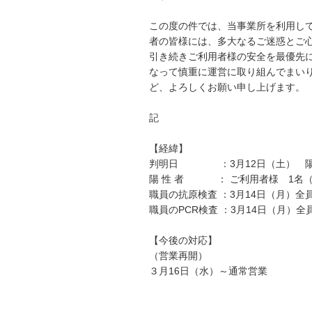
この度の件では、当事業所を利用し
者の皆様には、多大なるご迷惑とご
引き続きご利用者様の安全を最優先
なって慎重に運営に取り組んでまい
ど、よろしくお願い申し上げます。
記
【経緯】
判明日 ：3月12日（土） 陽
陽 性 者 ： ご利用者様 1名（最
職員の抗原検査 ：3月14日（月）全
職員のPCR検査 ：3月14日（月）全
【今後の対応】
（営業再開）
３月16日（水）～通常営業