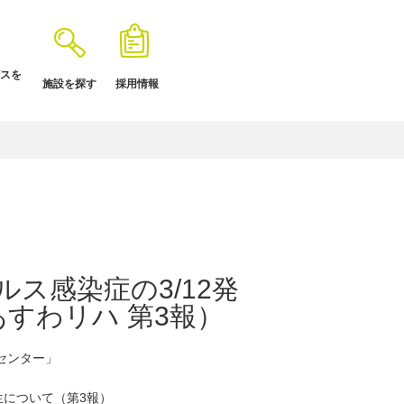
スを
施設を探す
採用情報
ス感染症の3/12発
すわリハ 第3報）
センター」
生について（第3報）