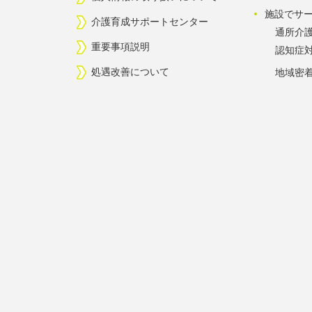
施設でサ
介護育成サポートセンター
通所介
重要事項説明
認知症
処遇改善について
地域密