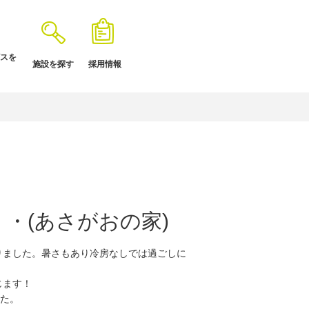
スを
施設を探す
採用情報
・(あさがおの家)
りました。暑さもあり冷房なしでは過ごしに
じます！
した。