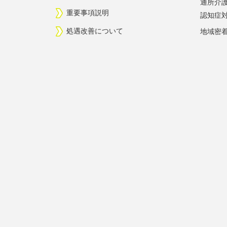
通所介
重要事項説明
認知症
処遇改善について
地域密