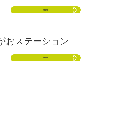
more
がおステーション
more