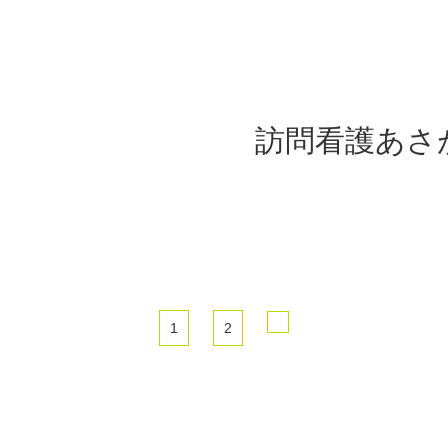
訪問看護あさ
1
2
Next
page