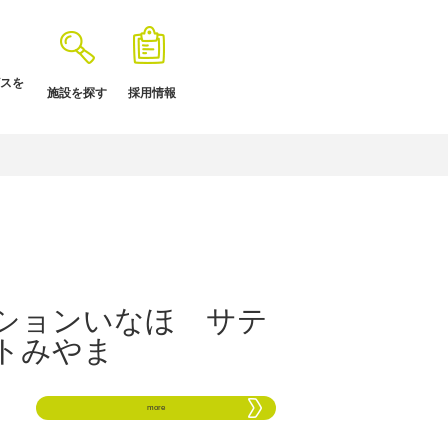
スを
施設を探す
採用情報
ションいなほ サテ
トみやま
more