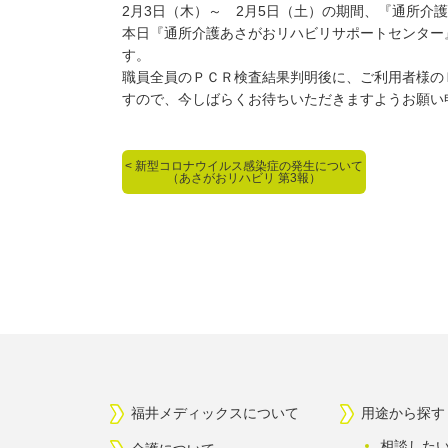
2月3日（木）～ 2月5日（土）の期間、『通所
本日『通所介護あさがおリハビリサポートセンター
す。
職員全員のＰＣＲ検査結果判明後に、ご利用者様の
すので、今しばらくお待ちいただきますようお願い
<
<
新型コロナウイルス感染症の発生について
（あさがおリハビリ 第3報）
福井メディックスについて
用途から探す
相談した