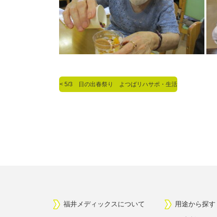
<
<
5/3 日の出春祭り よつばリハサポ・生活
福井メディックスについて
用途から探す